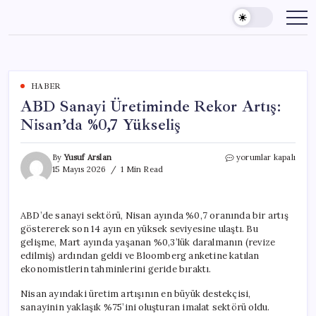
Skip
to
content
HABER
ABD Sanayi Üretiminde Rekor Artış:
Nisan’da %0,7 Yükseliş
ABD
By
Yusuf Arslan
yorumlar kapalı
Sanayi
15 Mayıs 2026
1 Min Read
Üretiminde
Rekor
Artış:
ABD’de sanayi sektörü, Nisan ayında %0,7 oranında bir artış
Nisan’da
göstererek son 14 ayın en yüksek seviyesine ulaştı. Bu
%0,7
Yükseliş
gelişme, Mart ayında yaşanan %0,3’lük daralmanın (revize
için
edilmiş) ardından geldi ve Bloomberg anketine katılan
ekonomistlerin tahminlerini geride bıraktı.
Nisan ayındaki üretim artışının en büyük destekçisi,
sanayinin yaklaşık %75’ini oluşturan imalat sektörü oldu.