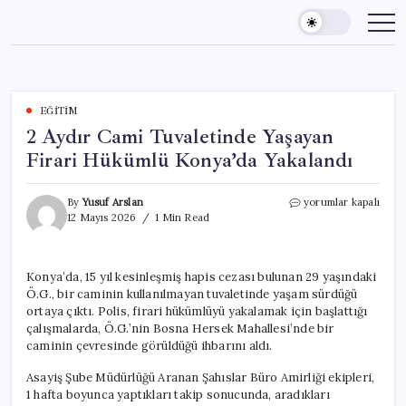
Skip
to
content
EĞITIM
2 Aydır Cami Tuvaletinde Yaşayan
Firari Hükümlü Konya’da Yakalandı
2
By
Yusuf Arslan
yorumlar kapalı
Aydır
12 Mayıs 2026
1 Min Read
Cami
Tuvaletinde
Yaşayan
Konya’da, 15 yıl kesinleşmiş hapis cezası bulunan 29 yaşındaki
Firari
Ö.G., bir caminin kullanılmayan tuvaletinde yaşam sürdüğü
Hükümlü
Konya’da
ortaya çıktı. Polis, firari hükümlüyü yakalamak için başlattığı
Yakalandı
çalışmalarda, Ö.G.’nin Bosna Hersek Mahallesi’nde bir
için
caminin çevresinde görüldüğü ihbarını aldı.
Asayiş Şube Müdürlüğü Aranan Şahıslar Büro Amirliği ekipleri,
1 hafta boyunca yaptıkları takip sonucunda, aradıkları